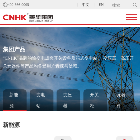


中文
EN
400-666-0005
集团产品
“CNHK”品牌的输变电成套开关设备及箱式变电站、 变压器、高压开
关元器件等产品均备受用户青睐与信赖。
新能
变电
变压
开关
元器
源
站
器
柜
件
新能源