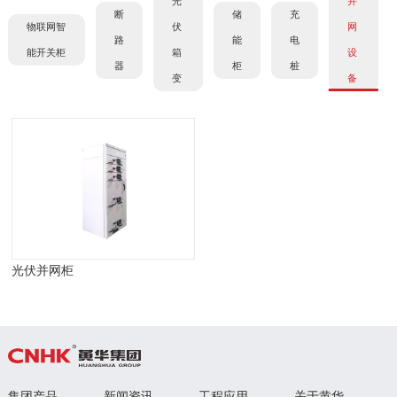
光
并
断
储
充
物联网智
伏
网
路
能
电
能开关柜
箱
设
器
柜
桩
变
备
光伏并网柜
集团产品
新闻资讯
工程应用
关于黄华