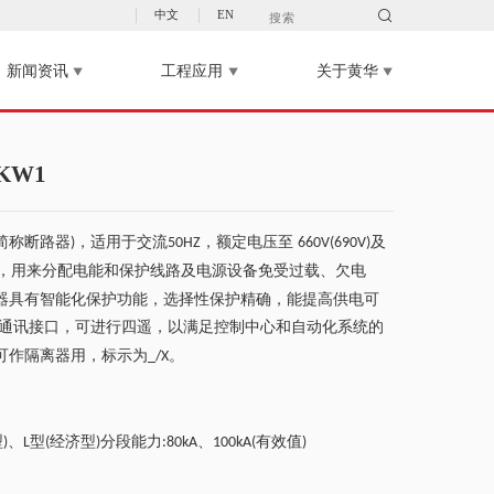

中文
EN
新闻资讯
工程应用
关于黄华



KW1
简称断路器
，适用于交流
，额定电压至
及
)
50HZ
660V(690V)
，用来分配电能和保护线路及电源设备免受过载、欠电
器具有智能化保护功能，选择性保护精确，能提高供电可
通讯接口，可进行四遥，以满足控制中心和自动化系统的
可作隔离器用，标示为
。
_/X
型
、
型
经济型
分段能力
、
有效值
)
L
(
)
:80kA
100kA(
)