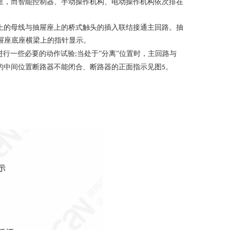
室，而智能控制器、手动操作机构、电动操作机构依次排在
上的母线与抽屉座上的桥式触头的插入联结接通主回路。抽
抽屉座底座横梁上的指针显示。
进行一些必要的动作试验
当处于”分离”位置时，主回路与
;
的中间位置断路器不能闭合、断路器的正面指示见图
。
5