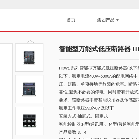
首页
集团产品

智能型万能式低压断路器 H
系列智能型万能式低压断路器
以下
HKW1
(
以下，额定电流
的配电网络中
400A~6300A
压、短路、单项接地等故障的危害。断路
靠性
避免不必要的停电。同时带有开放式
,
要求。该断路器不带智能脱扣器及传感器
额定工作电压
及以下
:AC690V
安装方式
抽屉式、固定式
:
智能控制器
型
通讯用
、
型
普通智能
:H
(
)
M
(
产品极数
、
:3
4