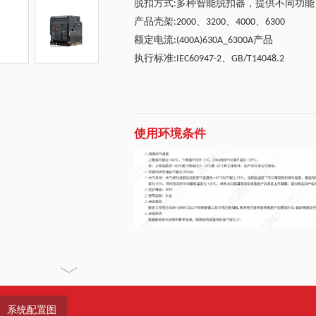
脱扣方式
多种智能脱扣器，提供不同功能
:
产品壳架
、
、
、
:2000
3200
4000
6300
额定电流
产品
:(400A)630A_6300A
执行标准
、
:IEC60947-2
GB/T14048.2
使用环境条件
系统配置图